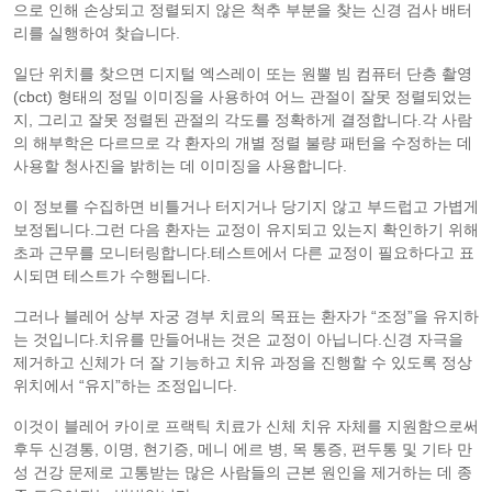
으로 인해 손상되고 정렬되지 않은 척추 부분을 찾는 신경 검사 배터
리를 실행하여 찾습니다.
일단 위치를 찾으면 디지털 엑스레이 또는 원뿔 빔 컴퓨터 단층 촬영
(cbct) 형태의 정밀 이미징을 사용하여 어느 관절이 잘못 정렬되었는
지, 그리고 잘못 정렬된 관절의 각도를 정확하게 결정합니다.각 사람
의 해부학은 다르므로 각 환자의 개별 정렬 불량 패턴을 수정하는 데
사용할 청사진을 밝히는 데 이미징을 사용합니다.
이 정보를 수집하면 비틀거나 터지거나 당기지 않고 부드럽고 가볍게
보정됩니다.그런 다음 환자는 교정이 유지되고 있는지 확인하기 위해
초과 근무를 모니터링합니다.테스트에서 다른 교정이 필요하다고 표
시되면 테스트가 수행됩니다.
그러나 블레어 상부 자궁 경부 치료의 목표는 환자가 “조정”을 유지하
는 것입니다.치유를 만들어내는 것은 교정이 아닙니다.신경 자극을
제거하고 신체가 더 잘 기능하고 치유 과정을 진행할 수 있도록 정상
위치에서 “유지”하는 조정입니다.
이것이 블레어 카이로 프랙틱 치료가 신체 치유 자체를 지원함으로써
후두 신경통, 이명, 현기증, 메니 에르 병, 목 통증, 편두통 및 기타 만
성 건강 문제로 고통받는 많은 사람들의 근본 원인을 제거하는 데 종