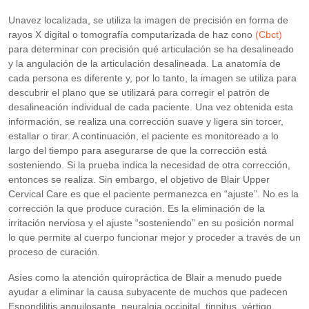
Unavez localizada, se utiliza la imagen de precisión en forma de
rayos X digital o tomografía computarizada de haz cono
(Cbct)
para determinar con precisión qué articulación se ha desalineado
y la angulación de la articulación desalineada. La anatomía de
cada persona es diferente y, por lo tanto, la imagen se utiliza para
descubrir el plano que se utilizará para corregir el patrón de
desalineación individual de cada paciente. Una vez obtenida esta
información, se realiza una corrección suave y ligera sin torcer,
estallar o tirar. A continuación, el paciente es monitoreado a lo
largo del tiempo para asegurarse de que la corrección está
sosteniendo. Si la prueba indica la necesidad de otra corrección,
entonces se realiza. Sin embargo, el objetivo de Blair Upper
Cervical Care es que el paciente permanezca en “ajuste”. No es la
corrección la que produce curación. Es la eliminación de la
irritación nerviosa y el ajuste “sosteniendo” en su posición normal
lo que permite al cuerpo funcionar mejor y proceder a través de un
proceso de curación.
Asíes como la atención quiropráctica de Blair a menudo puede
ayudar a eliminar la causa subyacente de muchos que padecen
Espondilitis anquilosante, neuralgia occipital, tinnitus, vértigo,