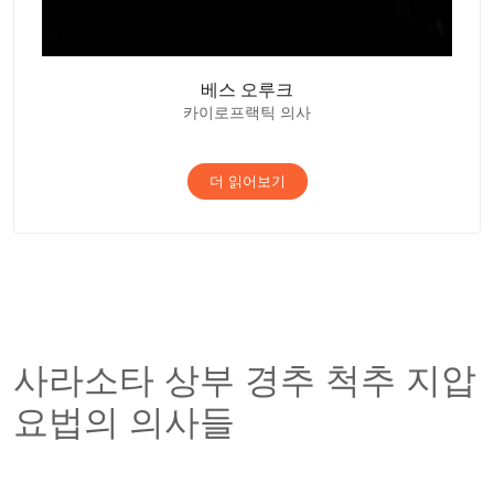
베스 오루크
카이로프랙틱 의사
더 읽어보기
사라소타 상부 경추 척추 지압
요법의 의사들