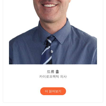
드류 홀
카이로프랙틱 의사
더 읽어보기